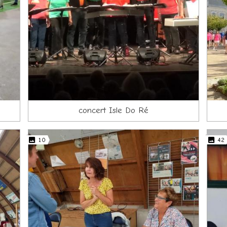
concert Isle Do Ré
10
42